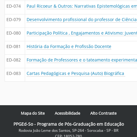
ED-074
Paul Ricoeur & Outros: Narrativas Epistemológicas e
ED-079
Desenvolvimento profissional do professor de Ciênci
ED-080
Participação Política , Engajamentos e Ativismo: Ju
ED-081
História da Formação e Profissão Docente
ED-082
Formação de Professores e o tateamento experimental
ED-083
Cartas Pedagógicas e Pesquisa (Auto) Biográfica
Mapa do Site
Acessibilidade
Alto Contraste
PPGEd-So - Programa de Pós-Graduação em Educação
Rodovia João Leme dos Santos, SP-264 - Sorocaba - SP - BR
CEP: 18052-780