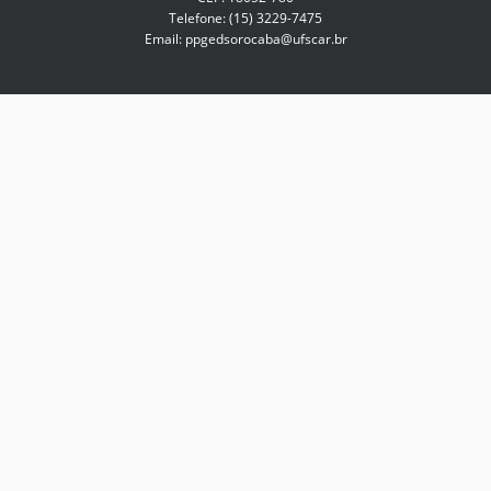
Telefone: (15) 3229-7475
Email: ppgedsorocaba@ufscar.br