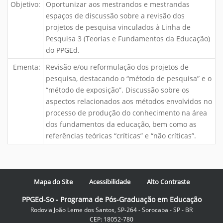
Objetivo:
Oportunizar aos mestrandos e mestrandas
espaços de discussão sobre a revisão dos
projetos de pesquisa vinculados à Linha de
Pesquisa 3 (Teorias e Fundamentos da Educação)
do PPGEd.
Ementa:
Revisão e/ou reformulação dos projetos de
pesquisa, destacando o “método de pesquisa” e o
“método de exposição”. Discussão sobre os
aspectos relacionados aos métodos envolvidos no
processo de produção do conhecimento na área
dos fundamentos da educação, bem como as
referências teóricas “críticas” e “não críticas”.
Mapa do Site
Acessibilidade
Alto Contraste
PPGEd-So - Programa de Pós-Graduação em Educação
Rodovia João Leme dos Santos, SP-264 - Sorocaba - SP - BR
CEP: 18052-780