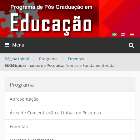
Busca
Toggle navigation
Busca
Página Inicial
Programa
Ementas
ED041 - Seminários de Pesquisa: Teorias e Fundamentos da Educação
Programa
Apresentação
Área de Concentração e Linhas de Pesquisa
Ementas