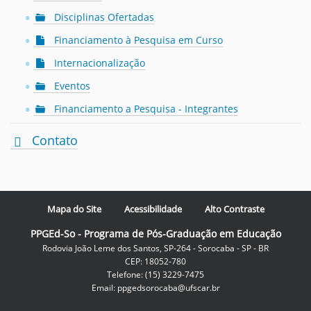
Disciplinas Ofertadas
Financiamento à Pesquisa em Curso
Internacionalização
Eventos
Financiamento a Pesquisa - Integrantes
Contato
Mapa do Site
Acessibilidade
Alto Contraste
PPGEd-So - Programa de Pós-Graduação em Educação
Rodovia João Leme dos Santos, SP-264 - Sorocaba - SP - BR
CEP: 18052-780
Telefone: (15) 3229-7475
Email: ppgedsorocaba@ufscar.br