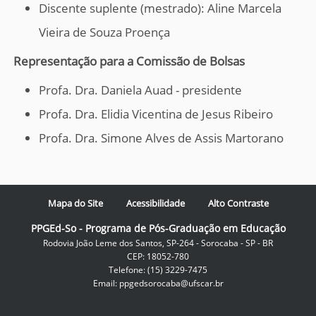
Discente suplente (mestrado):
Aline Marcela
Vieira de Souza Proença
Representação para a Comissão de Bolsas
Profa. Dra. Daniela Auad - presidente
Profa. Dra. Elidia Vicentina de Jesus Ribeiro
Profa. Dra. Simone Alves de Assis Martorano
Mapa do Site
Acessibilidade
Alto Contraste
PPGEd-So - Programa de Pós-Graduação em Educação
Rodovia João Leme dos Santos, SP-264 - Sorocaba - SP - BR
CEP: 18052-780
Telefone: (15) 3229-7475
Email: ppgedsorocaba@ufscar.br