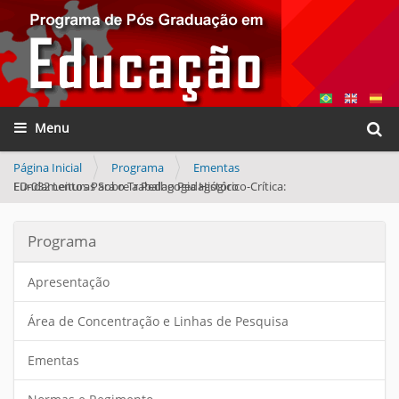
Busca
Toggle navigation
Busca
Página Inicial
Programa
Ementas
ED-032 Leituras Sobre a Pedagogia Histórico-Crítica: Fundamentos Para o Trabalho Pedagógico
Programa
Apresentação
Área de Concentração e Linhas de Pesquisa
Ementas