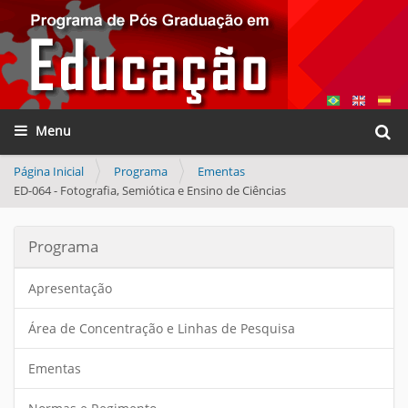
Busca
Toggle navigation
Busca
Página Inicial
Programa
Ementas
ED-064 - Fotografia, Semiótica e Ensino de Ciências
Programa
Apresentação
Área de Concentração e Linhas de Pesquisa
Ementas