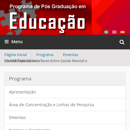
Busca
Toggle navigation
Busca
Página Inicial
Programa
Ementas
ED-054 Tópicos: Interfaces Entre Saúde Mental e Sexualidade/Gênero
Programa
Apresentação
Área de Concentração e Linhas de Pesquisa
Ementas