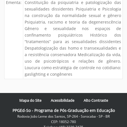
Ementa:
Constituição da psiquiatria e patologização das
sexualidades dissidentes Psiquiatria e Psicologia
na construção da normalidade sexual e gênero
Psiquiatria, racismo e teoria da degenerescência
Gênero e sexualidade nos espaços de
confinamento psiquiátricos Histórico dos
“tratamentos” para as sexualidades dissidentes
Despatologização das homo e transexualidades e
a resistência conservadora Medicalização da vida,
uso de psicotrópicos e relações de gênero.
Loucura como estratégia de controle no cotidiano:
gaslighting e congêneres
Mapa do Site
Acessibilidade
Alto Contraste
PPGEd-So - Programa de Pós-Graduação em Educação
Rodovia João Leme dos Santos, SP-264 - Sorocaba - SP - BR
CEP: 18052-780