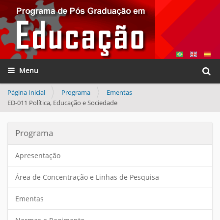
Busca
Toggle navigation
Busca
Página Inicial
Programa
Ementas
ED-011 Política, Educação e Sociedade
Programa
Apresentação
Área de Concentração e Linhas de Pesquisa
Ementas