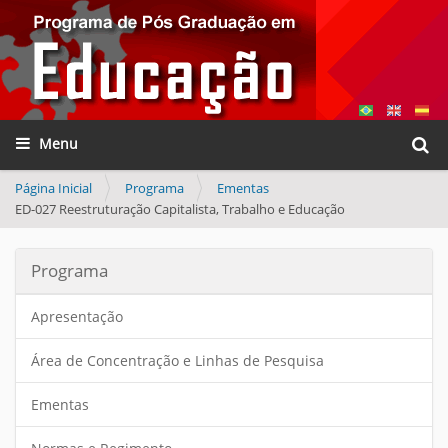
Busca
Toggle navigation
Busca
Página Inicial
Programa
Ementas
ED-027 Reestruturação Capitalista, Trabalho e Educação
Programa
Apresentação
Área de Concentração e Linhas de Pesquisa
Ementas