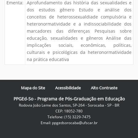
Ementa:
Aprofundamento das história das sexualidades e
dos estudos gênero Estudo e análise dos
conceitos de heterossexualdiade compulsória e
heteronormatividade e a indissociabilidade dos
marcadores das diferenças Pesquisas sobre
educação, sexualidades e gêneros Análise das
implicações sociais, econômicas, políticas,
culturais e psicológicas da heteronormatividade
na prática educativa
Mapa do Site
Acessibilidade
Alto Contraste
PPGEd-So - Programa de Pós-Graduação em Educação
Rodovia João Leme dos Santos, SP-264 - Sorocaba - SP - BR
CEP: 18052-780
Telefone: (15) 3229-7475
Email: ppgedsorocaba@ufscar.br