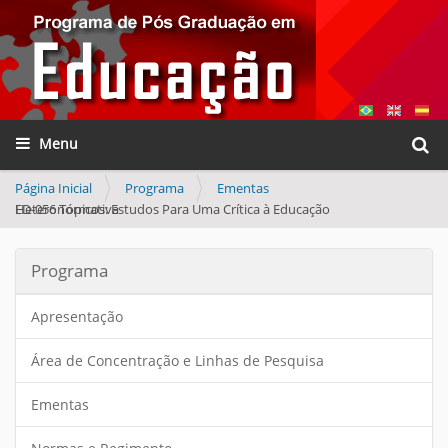
Busca
Toggle navigation
Busca
Página Inicial
Programa
Ementas
ED-056 Tópicos: Estudos Para Uma Crítica à Educação Heteronormativa
Programa
Apresentação
Área de Concentração e Linhas de Pesquisa
Ementas