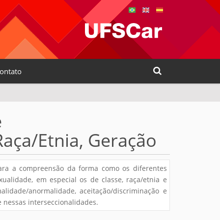
Busca
ontato
Busca Avançada…
e
 Raça/Etnia, Geração
para a compreensão da forma como os diferentes
ualidade, em especial os de classe, raça/etnia e
lidade/anormalidade, aceitação/discriminação e
 nessas interseccionalidades.