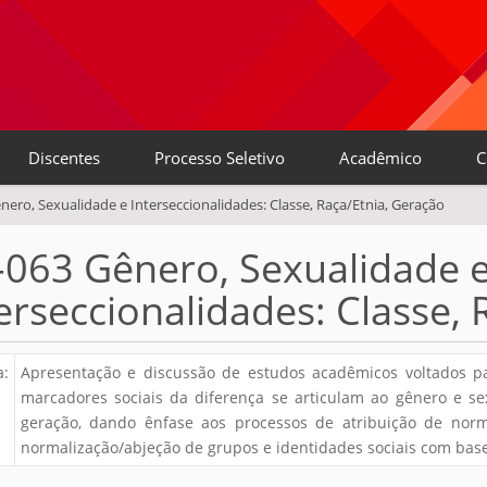
Discentes
Processo Seletivo
Acadêmico
C
nero, Sexualidade e Interseccionalidades: Classe, Raça/Etnia, Geração
-063 Gênero, Sexualidade 
erseccionalidades: Classe,
:
Apresentação e discussão de estudos acadêmicos voltados 
marcadores sociais da diferença se articulam ao gênero e sex
geração, dando ênfase aos processos de atribuição de norma
normalização/abjeção de grupos e identidades sociais com base