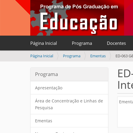
Página Inicial
Programa
Docentes
V
Página Inicial
Programa
Ementas
ED-063 Gê
o
c
ED
Programa
ê
Int
e
s
Apresentação
t
á
Área de Concentração e Linhas de
Ementa
a
Pesquisa
q
u
Ementas
i
: