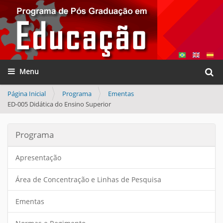
Busca
Toggle navigation
Busca
Página Inicial
Programa
Ementas
ED-005 Didática do Ensino Superior
Programa
Apresentação
Área de Concentração e Linhas de Pesquisa
Ementas