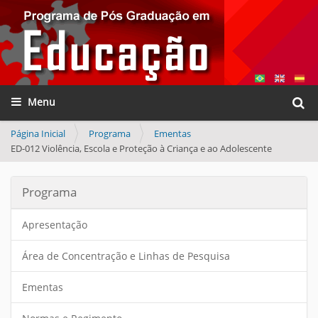
Busca
Toggle navigation
Busca
Página Inicial
Programa
Ementas
ED-012 Violência, Escola e Proteção à Criança e ao Adolescente
Programa
Apresentação
Área de Concentração e Linhas de Pesquisa
Ementas