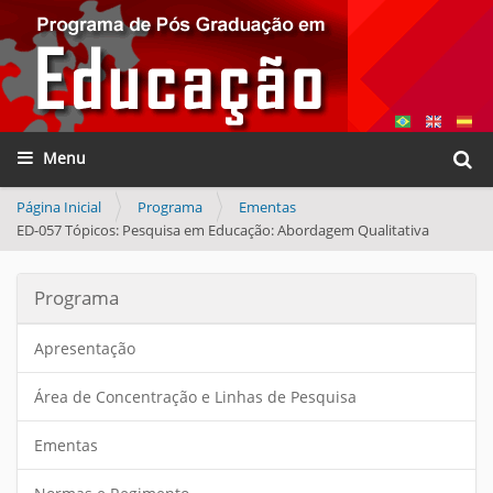
Busca
Toggle navigation
Busca
Página Inicial
Programa
Ementas
ED-057 Tópicos: Pesquisa em Educação: Abordagem Qualitativa
Programa
Apresentação
Área de Concentração e Linhas de Pesquisa
Ementas