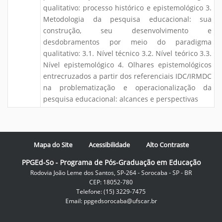
qualitativo: processo histórico e epistemológico 3.
Metodologia da pesquisa educacional: sua
construção, seu desenvolvimento e
desdobramentos por meio do paradigma
qualitativo: 3.1. Nível técnico 3.2. Nível teórico 3.3.
Nível epistemológico 4. Olhares epistemológicos
entrecruzados a partir dos referenciais IDC/IRMDC
na problematização e operacionalização da
pesquisa educacional: alcances e perspectivas
Mapa do Site
Acessibilidade
Alto Contraste
PPGEd-So - Programa de Pós-Graduação em Educação
Rodovia João Leme dos Santos, SP-264 - Sorocaba - SP - BR
CEP: 18052-780
Telefone: (15) 3229-7475
Email: ppgedsorocaba@ufscar.br