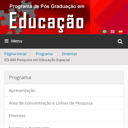
Busca
Toggle navigation
Busca
Página Inicial
Programa
Ementas
ED-049 Pesquisa em Educação Especial
Programa
Apresentação
Área de Concentração e Linhas de Pesquisa
Ementas