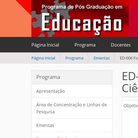
Página Inicial
Programa
Docentes
V
Página Inicial
Programa
Ementas
ED-006 Fo
o
c
ED
Programa
ê
Ciê
e
s
Apresentação
t
á
Área de Concentração e Linhas de
Objetiv
a
Pesquisa
q
u
Ementas
i
: