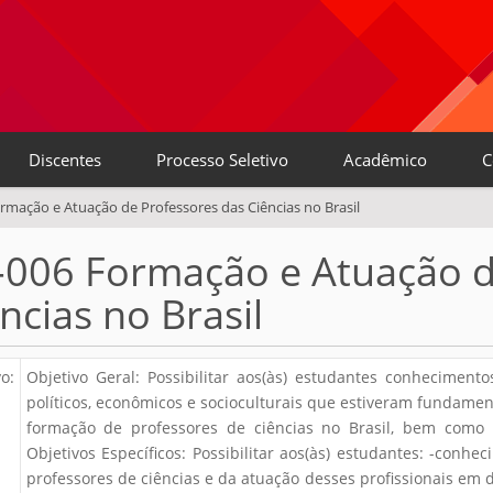
Discentes
Processo Seletivo
Acadêmico
C
rmação e Atuação de Professores das Ciências no Brasil
-006 Formação e Atuação d
ncias no Brasil
o:
Objetivo Geral: Possibilitar aos(às) estudantes conhecimentos
políticos, econômicos e socioculturais que estiveram fundame
formação de professores de ciências no Brasil, bem como s
Objetivos Específicos: Possibilitar aos(às) estudantes: -conh
professores de ciências e da atuação desses profissionais em d