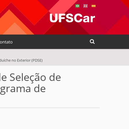
Busca
ontato
Busca Avançada…
uíche no Exterior (PDSE)
e Seleção de
ograma de