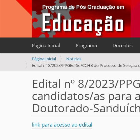
Página Inicial
Programa
Docentes
V
Página Inicial
Noticias
o
Edital nº 8/2023/PPGEd-So/CCHB do Processo de Seleção
c
ê
Edital nº 8/2023/PP
e
candidatos/as para
s
t
Doutorado-Sanduíche
á
a
q
link para acesso ao edital
u
i
: