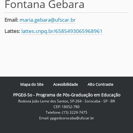
Fontana Gebara
Email:
maria.gebara@ufscar.br
Lattes:
lattes.cnpq.br/6585493065968961
Mapa do Site
Acessibilidade
Alto Contraste
PPGEd-So - Programa de Pós-Graduação em Educação
Rodovia João Leme dos Santos, SP-264 - Sorocaba - SP - BR
CEP: 18052-780
Telefone: (15) 3229-7475
Email: ppgedsorocaba@ufscar.br