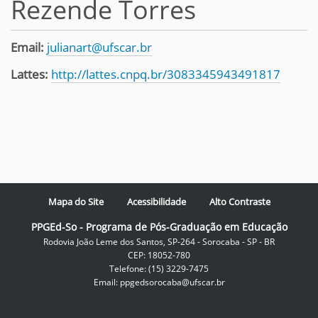
Rezende Torres
Email:
julianart@ufscar.br
Lattes:
http://lattes.cnpq.br/3083345943491817
Mapa do Site
Acessibilidade
Alto Contraste
PPGEd-So - Programa de Pós-Graduação em Educação
Rodovia João Leme dos Santos, SP-264 - Sorocaba - SP - BR
CEP: 18052-780
Telefone: (15) 3229-7475
Email: ppgedsorocaba@ufscar.br