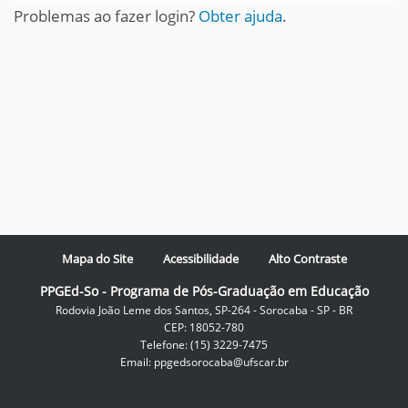
Problemas ao fazer login?
Obter ajuda
.
Mapa do Site
Acessibilidade
Alto Contraste
PPGEd-So - Programa de Pós-Graduação em Educação
Rodovia João Leme dos Santos, SP-264 - Sorocaba - SP - BR
CEP: 18052-780
Telefone: (15) 3229-7475
Email: ppgedsorocaba@ufscar.br