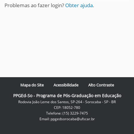
Problemas ao fazer login?
Obter ajuda
.
Mapa do Site
Acessibilidade
Alto Contraste
PPGEd-So - Programa de Pós-Graduação em Educação
Rodovia João Leme dos Santos, SP-264 - Sorocaba - SP - BR
CEP: 18052-780
Telefone: (15) 3229-7475
Email: ppgedsorocaba@ufscar.br